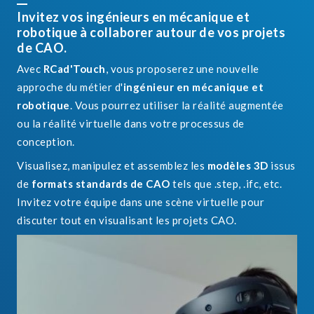
Invitez vos ingénieurs en mécanique et
robotique à collaborer autour de vos projets
de CAO.
Avec
RCad'Touch
, vous proposerez une nouvelle
approche du métier d'
ingénieur en mécanique et
robotique
. Vous pourrez utiliser la réalité augmentée
ou la réalité virtuelle dans votre processus de
conception.
Visualisez, manipulez et assemblez les
modèles 3D
issus
de
formats standards de CAO
tels que .step, .ifc, etc.
Invitez votre équipe dans une scène virtuelle pour
discuter tout en visualisant les projets CAO.